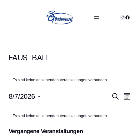
Instagra
Faceb
FAUSTBALL
Es sind keine anstehenden Veranstaltungen vorhanden.
VERAN
VE
8/7/2026
Suche
Monat
ANS
SUCHE
Datum
KALENDER
NAV
wählen.
UND
Es sind keine anstehenden Veranstaltungen vorhanden.
VON
ANSIC
VERANSTALTUNGEN
Vergangene Veranstaltungen
NAVIG